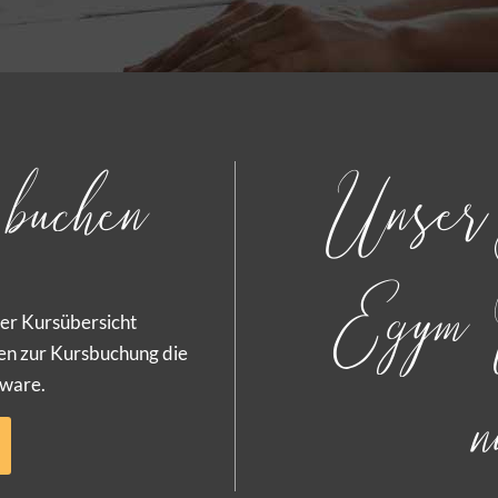
buchen
Unser 
Egym 
rer Kursübersicht
en zur Kursbuchung die
ware.