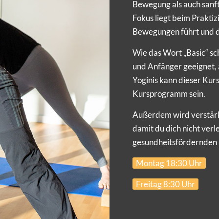
Bewegung als auch sanf
Fokus liegt beim Praktiz
Bewegungen führt und d
Wie das Wort „Basic“ sch
und Anfänger geeignet, 
Yoginis kann dieser Kur
Kursprogramm sein.
Außerdem wird verstärkt
damit du dich nicht verl
gesundheitsfördernden E
Montag 18:30 Uhr
Freitag 8:30 Uhr