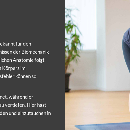
bekannt für den
nissen der Biomechanik
lichen Anatomie folgt
s Körpers im
sfehler können so
ignet, während er
u vertiefen. Hier hast
inden und einzutauchen in