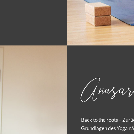
Anusar
Back to the roots – Zur
Grundlagen des Yoga näh