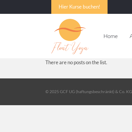
Hier Kurse buchen!
Home
There are no posts on the list.
© 2025 GCF UG (haftungsbeschränkt) & Co. KG.